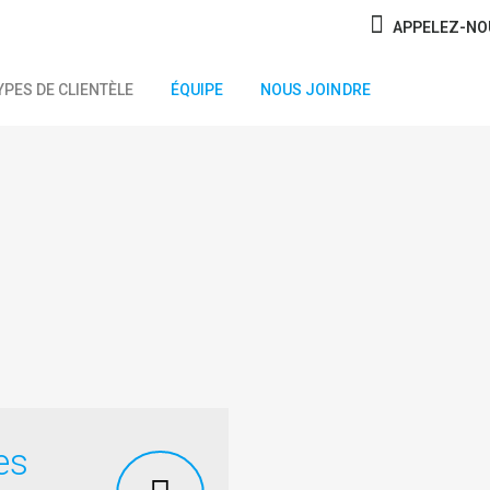
APPELEZ-N
YPES DE CLIENTÈLE
ÉQUIPE
NOUS JOINDRE
Travail manuel
Les blessures reliées au travail so
qu’il doit y avoir quelque chose d
Justement! Le travail manuel préd
es
D’abord, il y a les postures de