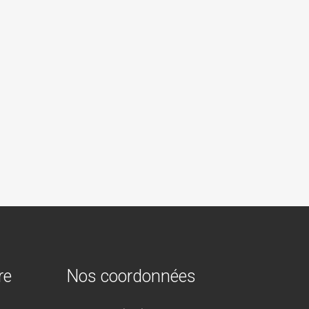
 condition le plus rapidement possible avant
 rôle sera aussi d’éduquer le travailleur à adopter de
gonomie au travail et d’identifier quels sont les
au patient.
s encore, votre chiropraticien saura diagnostiquer,
s.
re
Nos coordonnées