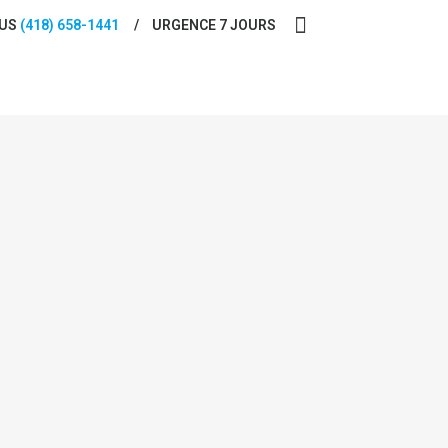
OUS
(418) 658-1441
URGENCE 7 JOURS
nt très fréquentes. Si elles sont si fréquentes, c’est
ans ce type de travail qui prédispose aux blessures.
ispose le travailleur de quatre façons différentes.
 travail qui ne respectent pas toujours les capacités