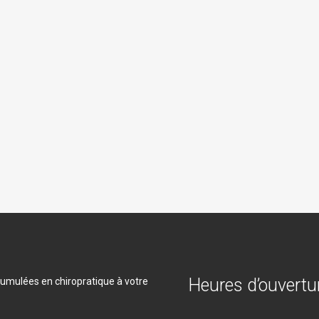
Le chiropraticien devra traiter la
l’installation des symptômes. Son
meilleures postures, une bonne er
types d’activités dommageables 
Pour toutes ces conditions, et plu
soigner et prévenir les récurrence
Heures d’ouvertu
umulées en chiropratique à votre