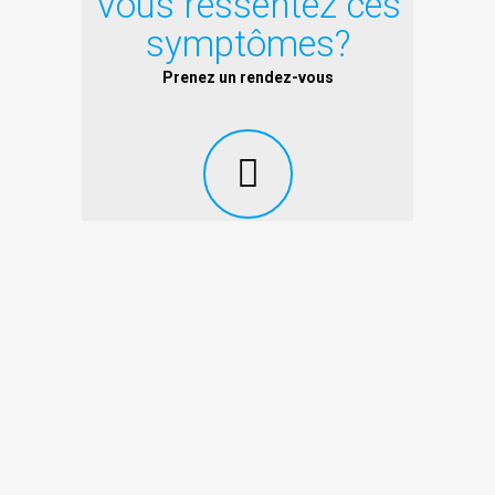
Vous ressentez ces
symptômes?
Prenez un rendez-vous
Le premier stress important que l’on vit au
cours de notre existence est sans l’ombre du
doute notre naissance. Même lors d’un
accouchement dit « naturel », il arrive que de
grandes tensions, pressions et torsions
affectent la colonne vertébrale du nouveau-né
ainsi que ses os crâniens et l’ensemble des