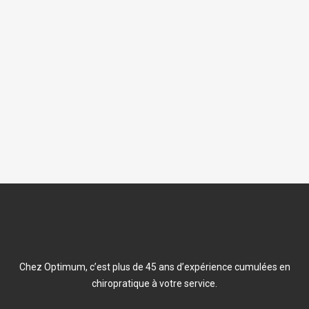
rapidement. Suite au traitement, des conseils
pour la reprise des activités vous sera aussi
donnés pour diminuer les tensions musculaires
résiduelles. Et rassurez-vous, dans la plupart
des cas, il y a plus de peur que de mal pour un
torticolis!
Chez Optimum, c’est plus de 45 ans d’expérience cumulées en
chiropratique à votre service.