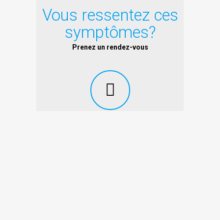
Vous ressentez ces
symptômes?
Prenez un rendez-vous
En bref…
Cousin du « tour de rein » et provenant du latin
(torti – tordu, collus – cou), le torticolis assaille
bon nombre de patients amenés à nous
consulter. Très aigu, il est caractérisé par un